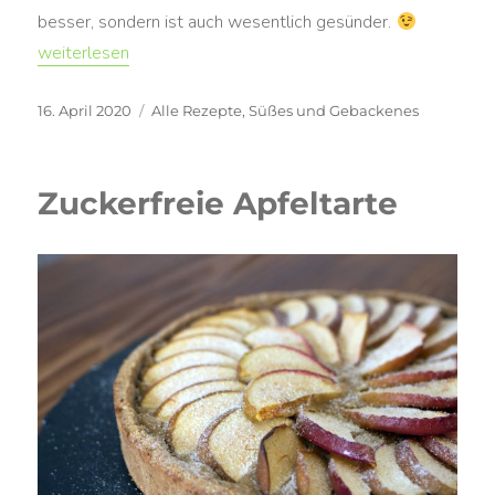
besser, sondern ist auch wesentlich gesünder.
„Veganer Bienenstich mit Quinoa-Sahne“
weiterlesen
Veröffentlicht
Kategorien
16. April 2020
Alle Rezepte
,
Süßes und Gebackenes
am
Zuckerfreie Apfeltarte