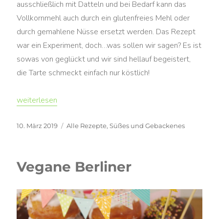
ausschließlich mit Datteln und bei Bedarf kann das
Vollkornmehl auch durch ein glutenfreies Mehl oder
durch gemahlene Nüsse ersetzt werden. Das Rezept
war ein Experiment, doch…was sollen wir sagen? Es ist
sowas von geglückt und wir sind hellauf begeistert,
die Tarte schmeckt einfach nur köstlich!
„Vegane Karotten-Tarte mit Cashew-Frosting (zuckerfei+glut
weiterlesen
Veröffentlicht
Kategorien
10. März 2019
Alle Rezepte
,
Süßes und Gebackenes
am
Vegane Berliner