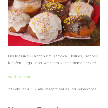
Der Klassiker – nicht nur zu Karneval: Berliner, Kreppel,
Krapfen … egal unter welchem Namen, immer lecker!
„Vegane Berliner“
weiterlesen
Veröffentlicht
Kategorien
28. Februar 2019
Alle Rezepte
,
Süßes und Gebackenes
am