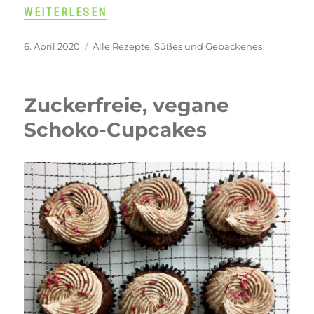
„ZUCKERFREIE APFELTARTE“
WEITERLESEN
Veröffentlicht
Kategorien
6. April 2020
Alle Rezepte
,
Süßes und Gebackenes
am
Zuckerfreie, vegane
Schoko-Cupcakes