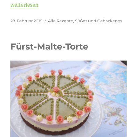
„Vegane Brombeer-Schokoladen-Torte“
weiterlesen
Veröffentlicht
Kategorien
28. Februar 2019
Alle Rezepte
,
Süßes und Gebackenes
am
Fürst-Malte-Torte