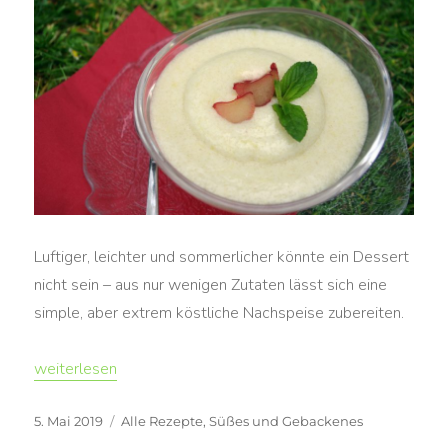
Luftiger, leichter und sommerlicher könnte ein Dessert
nicht sein – aus nur wenigen Zutaten lässt sich eine
simple, aber extrem köstliche Nachspeise zubereiten.
„Rhabarber-Grießschaum (vegan)“
weiterlesen
Veröffentlicht
Kategorien
5. Mai 2019
Alle Rezepte
,
Süßes und Gebackenes
am