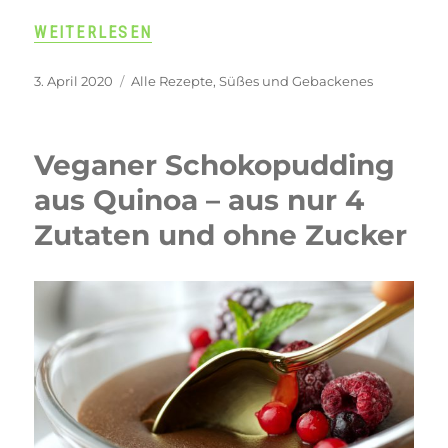
„ZUCKERFREIE, VEGANE SCHOKO-CUPCAKES“
WEITERLESEN
Veröffentlicht
Kategorien
3. April 2020
Alle Rezepte
,
Süßes und Gebackenes
am
Veganer Schokopudding
aus Quinoa – aus nur 4
Zutaten und ohne Zucker