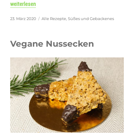
„Zuckerfreie Schoko-Tartelettes (glutenfrei)“
weiterlesen
Veröffentlicht
Kategorien
23. März 2020
Alle Rezepte
,
Süßes und Gebackenes
am
Vegane Nussecken