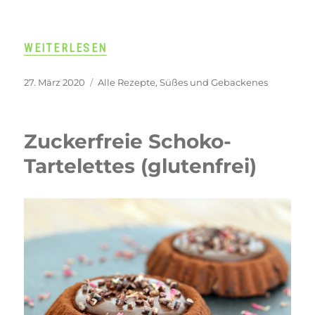
„VEGANER SCHOKOPUDDING AUS QUINOA – AUS 
WEITERLESEN
Veröffentlicht
Kategorien
27. März 2020
Alle Rezepte
,
Süßes und Gebackenes
am
Zuckerfreie Schoko-
Tartelettes (glutenfrei)