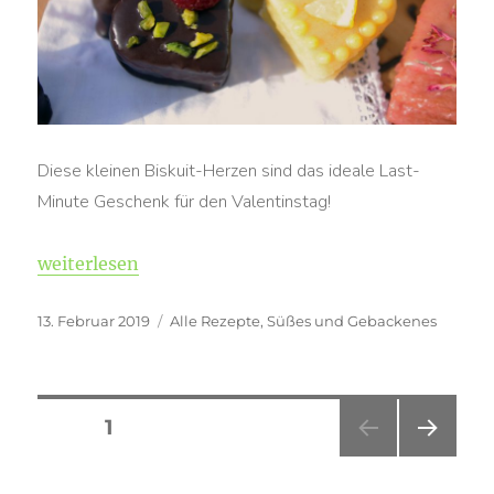
Diese kleinen Biskuit-Herzen sind das ideale Last-
Minute Geschenk für den Valentinstag!
„Valentins Petit-Fours“
weiterlesen
Veröffentlicht
Kategorien
13. Februar 2019
Alle Rezepte
,
Süßes und Gebackenes
am
Seitennummerierung
SEITE
1
NÄC
der
HSTE