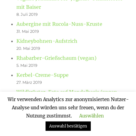
mit Baiser
8. Juli 2019
Aubergine mit Rucola-Nuss-Kruste
31. Mai 2019
Kidneybohnen-Aufstrich
20. Mai 2019
Rhabarber-Grießschaum (vegan)
5. Mai 2019
Kerbel-Creme-Suppe
27. März 2019
Wildkräuter-Feta auf Mandelbasis (vegan
Wir verwenden Analytics zur anonymisierten Nutzer-
und glutenfrei)
Analyse und würden uns sehr freuen, wenn du der
25. März 2019
Nutzung zustimmst.
Auswählen
Auswahl bestätigen
Home