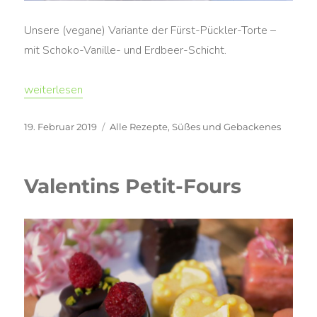
Unsere (vegane) Variante der Fürst-Pückler-Torte –
mit Schoko-Vanille- und Erdbeer-Schicht.
„Fürst-Malte-Torte“
weiterlesen
Veröffentlicht
Kategorien
19. Februar 2019
Alle Rezepte
,
Süßes und Gebackenes
am
Valentins Petit-Fours