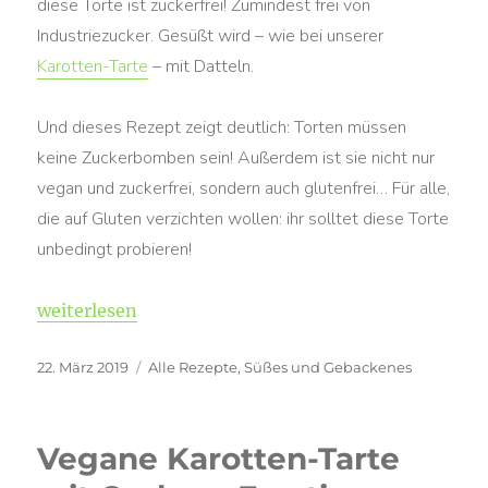
diese Torte ist zuckerfrei! Zumindest frei von
Industriezucker. Gesüßt wird – wie bei unserer
Karotten-Tarte
– mit Datteln.
Und dieses Rezept zeigt deutlich: Torten müssen
keine Zuckerbomben sein! Außerdem ist sie nicht nur
vegan und zuckerfrei, sondern auch glutenfrei… Für alle,
die auf Gluten verzichten wollen: ihr solltet diese Torte
unbedingt probieren!
„Zuckerfreie Snickers-Torte (vegan & glutenfrei)“
weiterlesen
Veröffentlicht
Kategorien
22. März 2019
Alle Rezepte
,
Süßes und Gebackenes
am
Vegane Karotten-Tarte