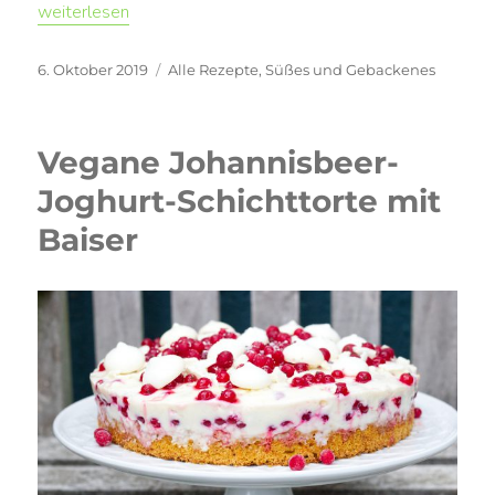
„Vegane Sachertorte“
weiterlesen
Veröffentlicht
Kategorien
6. Oktober 2019
Alle Rezepte
,
Süßes und Gebackenes
am
Vegane Johannisbeer-
Joghurt-Schichttorte mit
Baiser