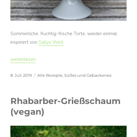
Sommerliche, fruchtig-frische Torte, wieder einmal
inspiriert von
Sallys Welt
.
„Vegane Johannisbeer-Joghurt-Schichttorte mit Baiser“
weiterlesen
Veröffentlicht
Kategorien
8. Juli 2019
Alle Rezepte
,
Süßes und Gebackenes
am
Rhabarber-Grießschaum
(vegan)