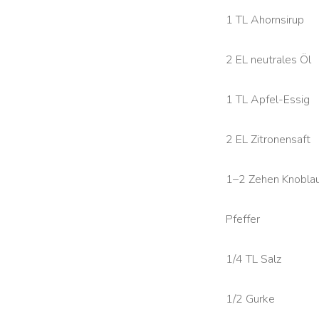
1 TL Ahornsirup
2 EL neutrales Öl
1 TL Apfel-Essig
2 EL Zitronensaft
1–2 Zehen Knobla
Pfeffer
1/4 TL Salz
1/2 Gurke