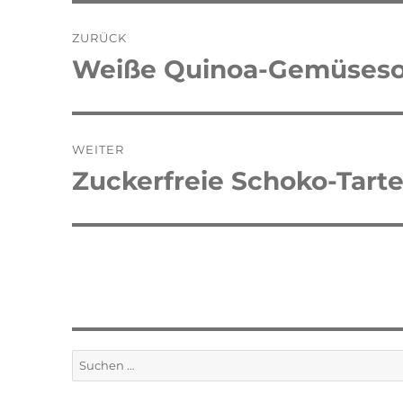
Beitragsnavigation
ZURÜCK
Weiße Quinoa-Gemüsesoß
Vorheriger
Beitrag:
WEITER
Zuckerfreie Schoko-Tartel
Nächster
Beitrag:
Suchen
nach: