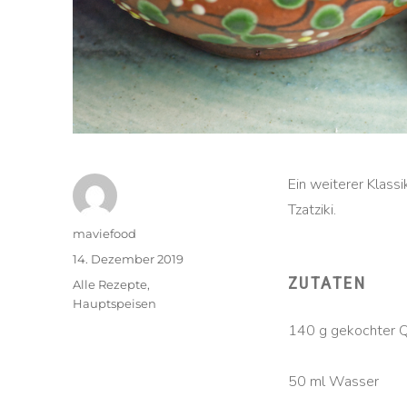
Ein weiterer Klassi
Tzatziki.
Autor
maviefood
Veröffentlicht
14. Dezember 2019
am
ZUTATEN
Kategorien
Alle Rezepte
,
Hauptspeisen
140 g gekochter 
50 ml Wasser