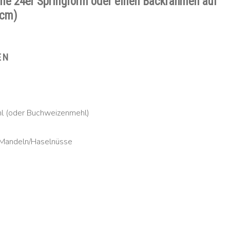
eine 24er Springform oder einen Backrahmen auf
 cm)
EN
l (oder Buchweizenmehl)
Mandeln/Haselnüsse