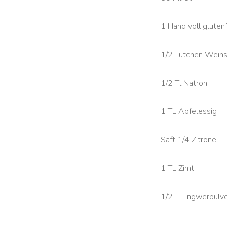
1 Hand voll gluten
1/2 Tütchen Weins
1/2 Tl Natron
1 TL Apfelessig
Saft 1/4 Zitrone
1 TL Zimt
1/2 TL Ingwerpulv