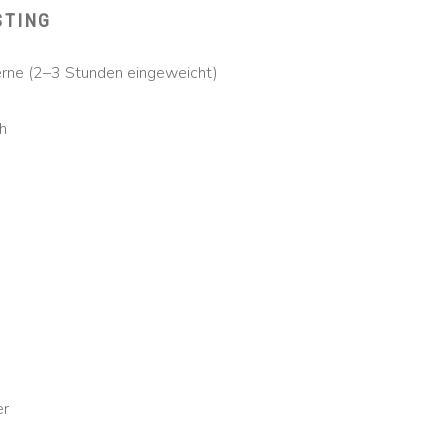
STING
rne (2–3 Stunden eingeweicht)
h
er