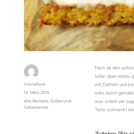
Nach all den süßen
süße, aber relativ
Autor
mit Datteln und be
maviefood
Veröffentlicht
oder durch gemahl
10. März 2019
am
Kategorien
was sollen wir sage
Alle Rezepte
,
Süßes und
Gebackenes
Tarte schmeckt einf