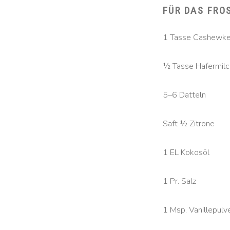
FÜR DAS FRO
1 Tasse Cashewke
½ Tasse Hafermilc
5–6 Datteln
Saft ½ Zitrone
1 EL Kokosöl
1 Pr. Salz
1 Msp. Vanillepulv