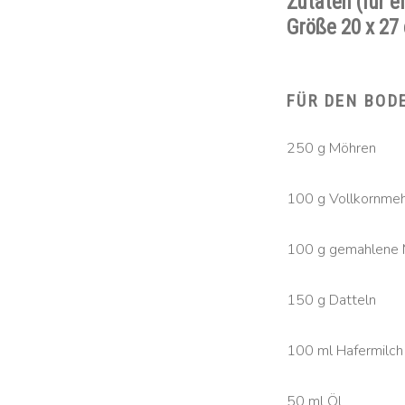
Zutaten (für 
Größe 20 x 27
FÜR DEN BOD
250 g Möhren
100 g Vollkornmeh
100 g gemahlene 
150 g Datteln
100 ml Hafermilch
50 ml Öl