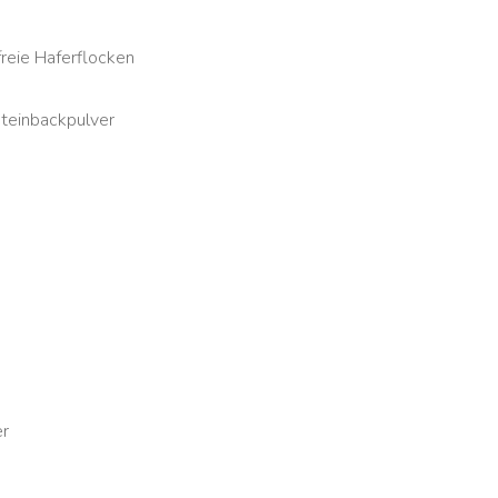
freie Haferflocken
teinbackpulver
er