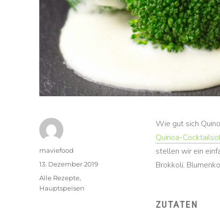
Wie gut sich Quino
Quinoa-Cocktailso
Autor
stellen wir ein ei
maviefood
Veröffentlicht
Brokkoli, Blumenkoh
13. Dezember 2019
am
Kategorien
Alle Rezepte
,
Hauptspeisen
ZUTATEN