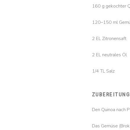
160 g gekochter 
120–150 ml Gemü
2 EL Zitronensaft
2 EL neutrales Öl
1/4 TL Salz
ZUBEREITUN
Den Quinoa nach P
Das Gemüse (Brokko