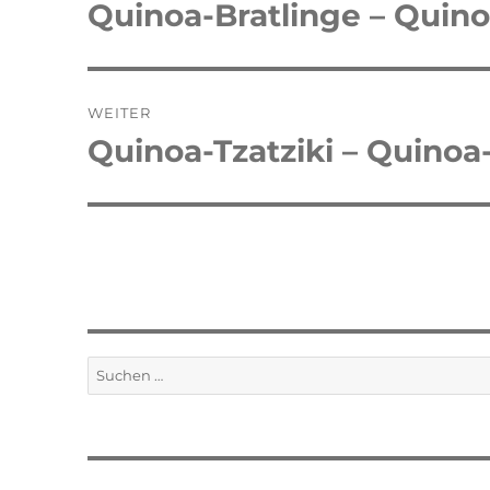
Quinoa-Bratlinge – Quin
Vorheriger
Beitrag:
WEITER
Quinoa-Tzatziki – Quinoa
Nächster
Beitrag:
Suchen
nach: