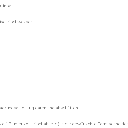
Quinoa
se-Kochwasser
G
ackungsanleitung garen und abschütten.
li, Blumenkohl, Kohlrabi etc.) in die gewünschte Form schneide