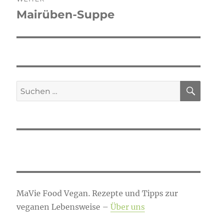
Mairüben-Suppe
Nächster
Beitrag:
SU
Suchen
nach:
MaVie Food Vegan. Rezepte und Tipps zur
veganen Lebensweise –
Über uns