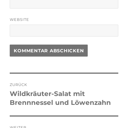
WEBSITE
Beitragsnavigation
ZURÜCK
Wildkräuter-Salat mit
Vorheriger
Beitrag:
Brennnessel und Löwenzahn
WEITER