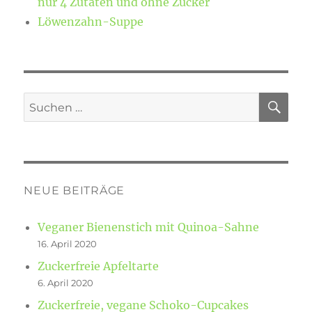
nur 4 Zutaten und ohne Zucker
Löwenzahn-Suppe
SU
Suchen
nach:
NEUE BEITRÄGE
Veganer Bienenstich mit Quinoa-Sahne
16. April 2020
Zuckerfreie Apfeltarte
6. April 2020
Zuckerfreie, vegane Schoko-Cupcakes